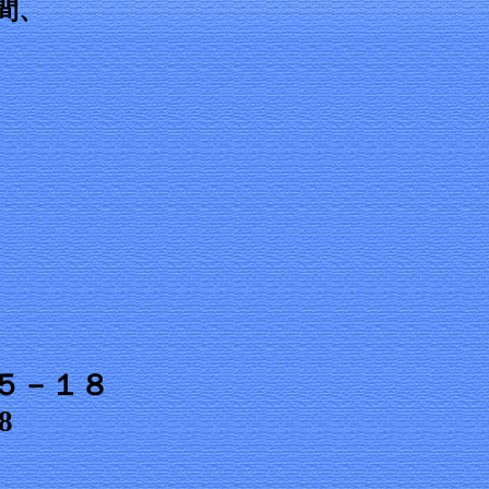
間、
５－１８
8