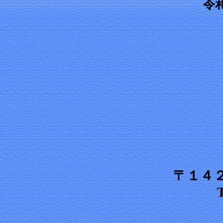
令
〒１４